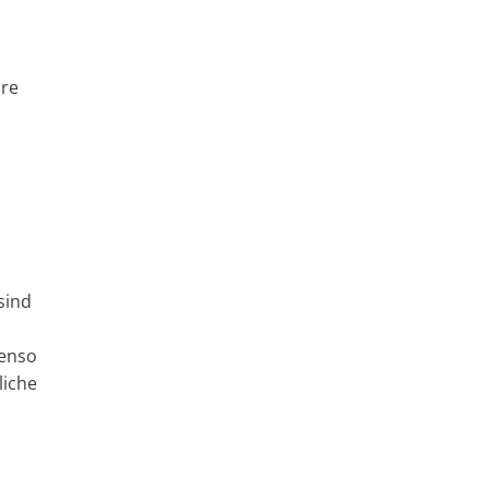
hre
sind
benso
liche